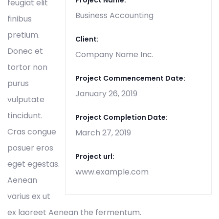
Project Name:
feugiat elit
Business Accounting
finibus
pretium.
Client:
Donec et
Company Name Inc.
tortor non
Project Commencement Date:
purus
January 26, 2019
vulputate
tincidunt.
Project Completion Date:
Cras congue
March 27, 2019
posuer eros
Project url:
eget egestas.
www.example.com
Aenean
varius ex ut
ex laoreet Aenean the fermentum.